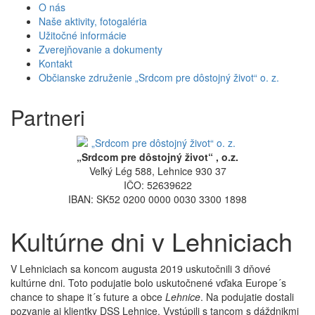
O nás
Naše aktivity, fotogaléria
Užitočné informácie
Zverejňovanie a dokumenty
Kontakt
Občianske združenie „Srdcom pre dôstojný život“ o. z.
Partneri
„Srdcom pre dôstojný život“ , o.z.
Veľký Lég 588, Lehnice 930 37
IČO: 52639622
IBAN: SK52 0200 0000 0030 3300 1898
Kultúrne dni v Lehniciach
V Lehniciach sa koncom augusta 2019 uskutočnili 3 dňové
kultúrne dni. Toto podujatie bolo uskutočnené vďaka Europe´s
chance to shape it´s future a obce
Lehnice
. Na podujatie dostali
pozvanie aj klientky DSS Lehnice. Vystúpili s tancom s dáždnikmi