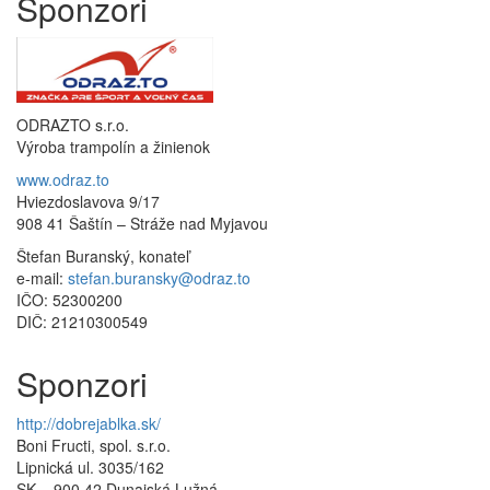
Sponzori
ODRAZTO s.r.o.
Výroba trampolín a žinienok
www.odraz.to
Hviezdoslavova 9/17
908 41 Šaštín – Stráže nad Myjavou
Štefan Buranský, konateľ
e-mail:
stefan.buransky@odraz.to
IČO: 52300200
DIČ: 21210300549
Sponzori
http://dobrejablka.sk/
Boni Fructi, spol. s.r.o.
Lipnická ul. 3035/162
SK – 900 42 Dunajská Lužná