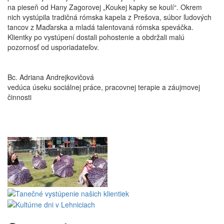
na pieseň od Hany Zagorovej „Koukej kapky se koulí“. Okrem
nich vystúpila tradičná rómska kapela z Prešova, súbor ľudových
tancov z Maďarska a mladá talentovaná rómska speváčka.
Klientky po vystúpení dostali pohostenie a obdržali malú
pozornosť od usporiadateľov.
Bc. Adriana Andrejkovičová
vedúca úseku sociálnej práce, pracovnej terapie a záujmovej
činnosti