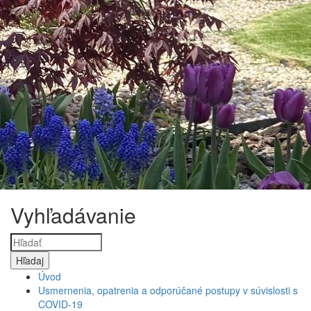
Vyhľadávanie
Úvod
Usmernenia, opatrenia a odporúčané postupy v súvislosti s
COVID-19