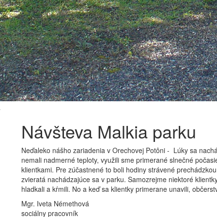
Návšteva Malkia parku
Neďaleko nášho zariadenia v Orechovej Potôni - Lúky sa nachá
nemali nadmerné teploty, využili sme primerané slnečné počasi
klientkami. Pre zúčastnené to boli hodiny strávené prechádzko
zvieratá nachádzajúce sa v parku. Samozrejme niektoré klientky 
hladkali a kŕmili. No a keď sa klientky primerane unavili, občerst
Mgr. Iveta Némethová
sociálny pracovník