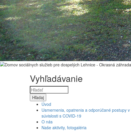
Vyhľadávanie
Úvod
Usmernenia, opatrenia a odporúčané postupy v
súvislosti s COVID-19
O nás
Naše aktivity, fotogaléria